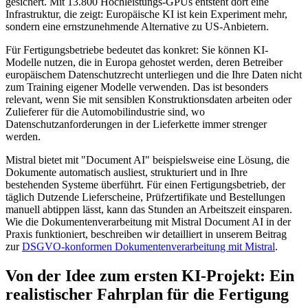
gesichert. Mit 13.800 Hochleistungs-GPUs entsteht dort eine
Infrastruktur, die zeigt: Europäische KI ist kein Experiment mehr,
sondern eine ernstzunehmende Alternative zu US-Anbietern.
Für Fertigungsbetriebe bedeutet das konkret: Sie können KI-
Modelle nutzen, die in Europa gehostet werden, deren Betreiber
europäischem Datenschutzrecht unterliegen und die Ihre Daten nicht
zum Training eigener Modelle verwenden. Das ist besonders
relevant, wenn Sie mit sensiblen Konstruktionsdaten arbeiten oder
Zulieferer für die Automobilindustrie sind, wo
Datenschutzanforderungen in der Lieferkette immer strenger
werden.
Mistral bietet mit "Document AI" beispielsweise eine Lösung, die
Dokumente automatisch ausliest, strukturiert und in Ihre
bestehenden Systeme überführt. Für einen Fertigungsbetrieb, der
täglich Dutzende Lieferscheine, Prüfzertifikate und Bestellungen
manuell abtippen lässt, kann das Stunden an Arbeitszeit einsparen.
Wie die Dokumentenverarbeitung mit Mistral Document AI in der
Praxis funktioniert, beschreiben wir detailliert in unserem Beitrag
zur
DSGVO-konformen Dokumentenverarbeitung mit Mistral
.
Von der Idee zum ersten KI-Projekt: Ein
realistischer Fahrplan für die Fertigung