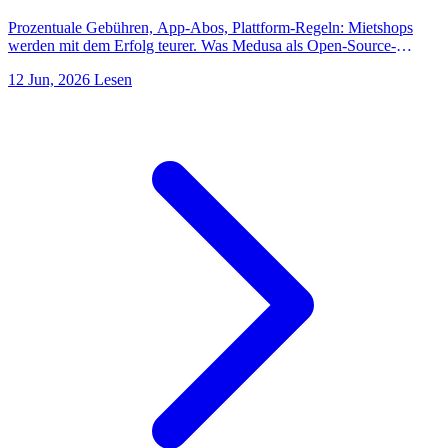
Prozentuale Gebühren, App-Abos, Plattform-Regeln: Mietshops
werden mit dem Erfolg teurer. Was Medusa als Open-Source-
Shopsystem anders macht und wann sich der Wechsel rechnet.
12 Jun, 2026
Lesen