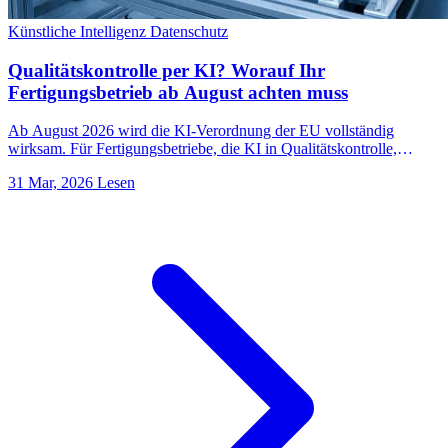
Künstliche Intelligenz
Datenschutz
Qualitätskontrolle per KI? Worauf Ihr
Fertigungsbetrieb ab August achten muss
Ab August 2026 wird die KI-Verordnung der EU vollständig
wirksam. Für Fertigungsbetriebe, die KI in Qualitätskontrolle,
Wartung oder Produktion einsetzen, bedeutet das neue Pflichten.
31 Mar, 2026
Lesen
Dieser Leitfaden erklärt, was sich ändert und welche Schritte Sie
jetzt einleiten sollten.