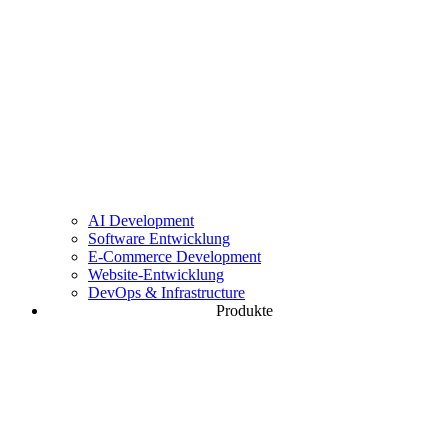
Website-Entwicklung
Performante & DSGVO-konforme Websites
DevOps & Infrastructure
CI/CD, Cloud & Serverarchitektur
AI Development
Software Entwicklung
E-Commerce Development
Website-Entwicklung
DevOps & Infrastructure
Produkte
Gemwise
Das Kassensystem für Juweliere