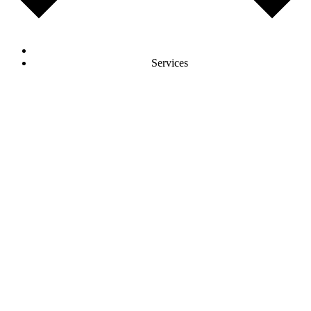
Services
AI Development
KI-Agenten & Machine Learning Lösungen
Software Entwicklung
Frontend & Backend Entwicklung
E-Commerce Development
Online-Shops & E-Commerce Plattformen